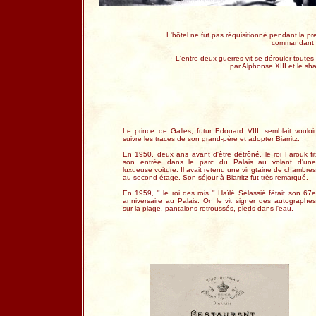
L'hôtel ne fut pas réquisitionné pendant la p
commandant e
L'entre-deux guerres vit se dérouler toute
par Alphonse XIII et le sh
Le prince de Galles, futur Edouard VIII, semblait vouloir
suivre les traces de son grand-père et adopter Biarritz.
En 1950, deux ans avant d'être détrôné, le roi Farouk fit
son entrée dans le parc du Palais au volant d'une
luxueuse voiture. Il avait retenu une vingtaine de chambres
au second étage. Son séjour à Biarritz fut très remarqué.
En 1959, " le roi des rois " Haïlé Sélassié fêtait son 67e
anniversaire au Palais. On le vit signer des autographes
sur la plage, pantalons retroussés, pieds dans l'eau.