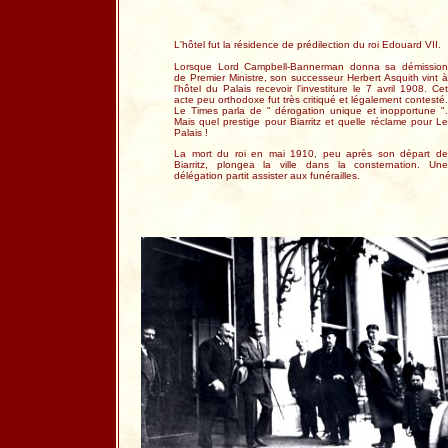
L'hôtel fut la résidence de prédilection du roi Edouard VII.
Lorsque Lord Campbell-Bannerman donna sa démission
de Premier Ministre, son successeur Herbert Asquith vint à
l'hôtel du Palais recevoir l'investiture le 7 avril 1908. Cet
acte peu orthodoxe fut très critiqué et légalement contesté.
Le Times parla de " dérogation unique et inopportune ".
Mais quel prestige pour Biarritz et quelle réclame pour Le
Palais !
La mort du roi en mai 1910, peu après son départ de
Biarritz, plongea la ville dans la consternation. Une
délégation partit assister aux funérailles.