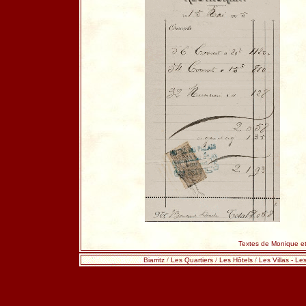
Textes de Monique et
Biarritz
/
Les Quartiers
/
Les Hôtels
/
Les Villas
-
Les