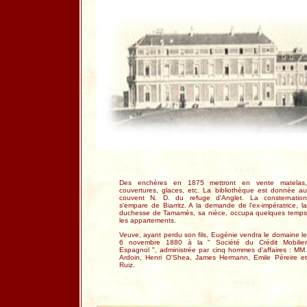
Des enchères en 1875 mettront en vente matelas,
couvertures, glaces, etc. La bibliothèque est donnée au
couvent N. D. du refuge d'Anglet. La consternation
s'empare de Biarritz. A la demande de l'ex-impératrice, la
duchesse de Tamamès, sa nièce, occupa quelques temps
les appartements.
Veuve, ayant perdu son fils, Eugénie vendra le domaine le
6 novembre 1880 à la " Société du Crédit Mobilier
Espagnol ", administrée par cinq hommes d'affaires : MM.
Ardoin, Henri O'Shea, James Hermann, Emile Péreire et
Ruiz.