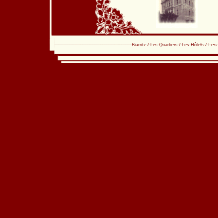
/
/
/
Les 
Biarritz
Les Quartiers
Les Hôtels