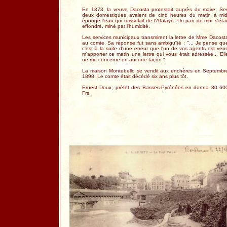
En 1873, la veuve Dacosta protestait auprès du maire. Se
deux domestiques avaient de cinq heures du matin à mid
épongé l'eau qui ruisselait de l'Atalaye. Un pan de mur s'étai
effondré, miné par l'humidité.
Les services municipaux transmirent la lettre de Mme Dacost
au comte. Sa réponse fut sans ambiguïté : "... Je pense qu
c'est à la suite d'une erreur que l'un de vos agents est ven
m'apporter ce matin une lettre qui vous était adressée... Ell
ne me concerne en aucune façon ".
La maison Montebello se vendit aux enchères en Septembr
1898. Le comte était décédé six ans plus tôt.
Ernest Doux, préfet des Basses-Pyrénées en donna 80 60
Frs.