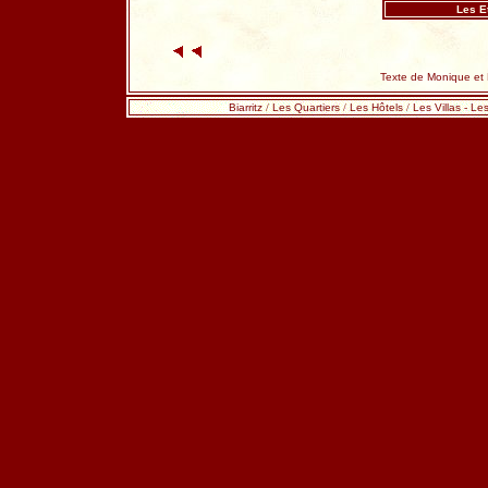
Les E
Texte de Monique et 
Biarritz
/
Les Quartiers
/
Les Hôtels
/
Les Villas
-
Les